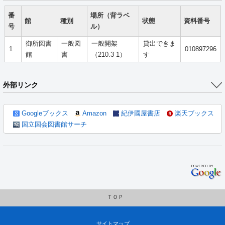
番
場所（背ラベ
館
種別
状態
資料番号
号
ル）
御所図書
一般図
一般開架
貸出できま
1
010897296
館
書
（210.3 1）
す
外部リンク
Googleブックス
Amazon
紀伊國屋書店
楽天ブックス
国立国会図書館サーチ
ＴＯＰ
サイトマップ