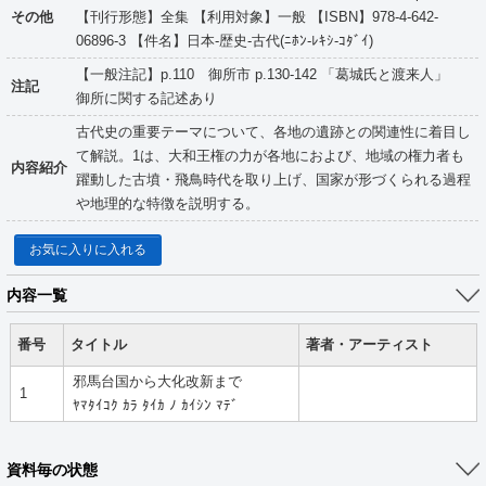
その他
【刊行形態】全集 【利用対象】一般 【ISBN】978-4-642-
06896-3 【件名】日本-歴史-古代(ﾆﾎﾝ-ﾚｷｼ-ｺﾀﾞｲ)
【一般注記】p.110 御所市 p.130-142 「葛城氏と渡来人」
注記
御所に関する記述あり
古代史の重要テーマについて、各地の遺跡との関連性に着目し
て解説。1は、大和王権の力が各地におよび、地域の権力者も
内容紹介
躍動した古墳・飛鳥時代を取り上げ、国家が形づくられる過程
や地理的な特徴を説明する。
お気に入りに入れる
内容一覧
番号
タイトル
著者・アーティスト
邪馬台国から大化改新まで
1
ﾔﾏﾀｲｺｸ ｶﾗ ﾀｲｶ ﾉ ｶｲｼﾝ ﾏﾃﾞ
資料毎の状態