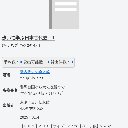
歩いて学ぶ日本古代史 1
ｱﾙｲﾃ ﾏﾅﾌﾞ ﾆﾎﾝ ｺﾀﾞｲｼ 1
予約数：
0
貸出可能数：
1
貸出件数：
0
新古代史の会／編
著者
ｼﾝ ｺﾀﾞｲｼ ﾉ ｶｲ
邪馬台国から大化改新まで
各巻書名
ﾔﾏﾀｲｺｸ ｶﾗ ﾀｲｶ ﾉ ｶｲｼﾝ ﾏﾃﾞ
東京：吉川弘文館
出版者
ﾖｼｶﾜ ｺｳﾌﾞﾝｶﾝ
2025年01月
【NDC１】210.3 【サイズ】21cm 【ページ数】9,287p