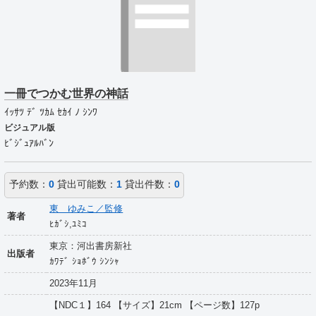
一冊でつかむ世界の神話
ｲｯｻﾂ ﾃﾞ ﾂｶﾑ ｾｶｲ ﾉ ｼﾝﾜ
ビジュアル版
ﾋﾞｼﾞｭｱﾙﾊﾞﾝ
予約数：
0
貸出可能数：
1
貸出件数：
0
東 ゆみこ／監修
著者
ﾋｶﾞｼ,ﾕﾐｺ
東京：河出書房新社
出版者
ｶﾜﾃﾞ ｼｮﾎﾞｳ ｼﾝｼｬ
2023年11月
【NDC１】164 【サイズ】21cm 【ページ数】127p