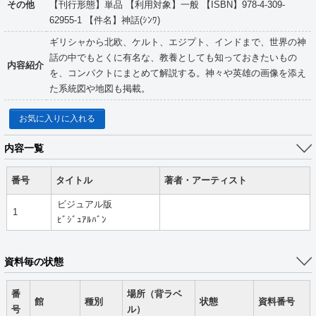
その他
【刊行形態】単品 【利用対象】一般 【ISBN】978-4-309-
62955-1 【件名】神話(ｼﾝﾜ)
ギリシャから北欧、ケルト、エジプト、インドまで、世界の神
話の中でもとくに有名な、教養としても知っておきたいもの
内容紹介
を、コンパクトにまとめて解説する。神々や英雄の画像を添え
た系統図や地図も掲載。
お気に入りに入れる
内容一覧
番号
タイトル
著者・アーティスト
ビジュアル版
1
ﾋﾞｼﾞｭｱﾙﾊﾞﾝ
資料毎の状態
番
場所（背ラベ
館
種別
状態
資料番号
号
ル）