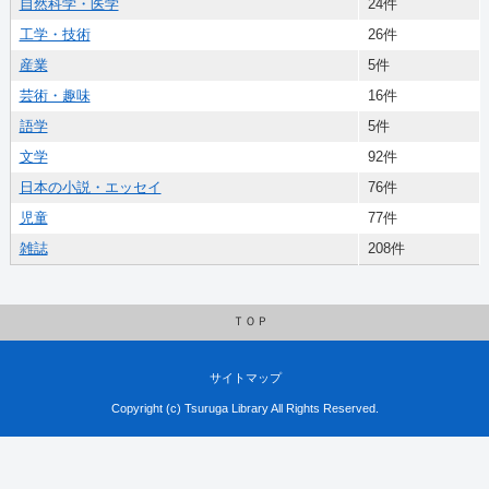
自然科学・医学
24件
工学・技術
26件
産業
5件
芸術・趣味
16件
語学
5件
文学
92件
日本の小説・エッセイ
76件
児童
77件
雑誌
208件
ＴＯＰ
サイトマップ
Copyright (c) Tsuruga Library All Rights Reserved.