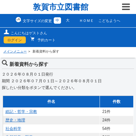
敦賀市立図書館
中
大
ＨＯＭＥ
こどもようへ
文字サイズの変更
こんにちはゲストさん
ログイン
予約カート
メインメニュー
新着資料から探す
新着資料から探す
２０２６年０８月０１日発行
期間 ２０２６年０７月０１日～２０２６年０８月０１日
探したい分類をボタンで選んでください。
件名
件数
総記・哲学・宗教
21件
歴史・地理
24件
社会科学
54件