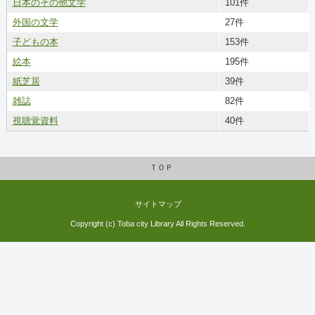
日本のその他文学
101件
外国の文学
27件
子どもの本
153件
絵本
195件
紙芝居
39件
雑誌
82件
視聴覚資料
40件
ＴＯＰ
サイトマップ
Copyright (c) Toba city Library All Rights Reserved.