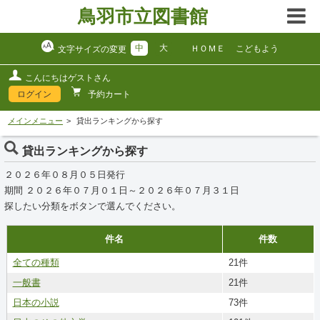
鳥羽市立図書館
中
大
ＨＯＭＥ
こどもよう
文字サイズの変更
こんにちはゲストさん
ログイン
予約カート
メインメニュー
貸出ランキングから探す
貸出ランキングから探す
２０２６年０８月０５日発行
期間 ２０２６年０７月０１日～２０２６年０７月３１日
探したい分類をボタンで選んでください。
件名
件数
全ての種類
21件
一般書
21件
日本の小説
73件