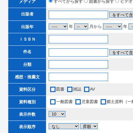
すべてから探す
図書から探す
ビデオ
メディア
出版者
年
月から
年
出版年
ＩＳＢＮ
件名
分類
感想・推薦文
図書
雑誌
AV
資料区分
一般図書
児童図書
郷土資料（一
資料種別
表示件数
表示順序