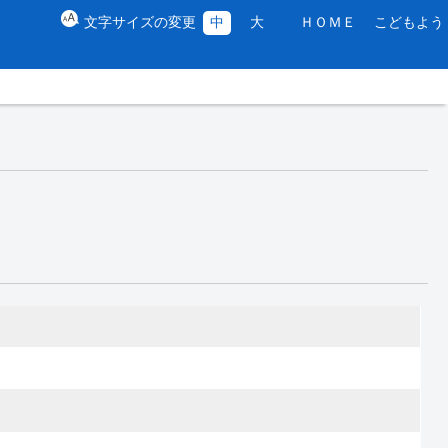
文字サイズの変更
中
大
ＨＯＭＥ
こどもよう