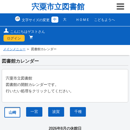
宍粟市立図書館
中
大
ＨＯＭＥ
こどもようへ
文字サイズの変更
こんにちはゲストさん
ログイン
メインメニュー
図書館カレンダー
図書館カレンダー
宍粟市立図書館
図書館の開館カレンダーです。
行いたい処理をクリックしてください。
一宮
波賀
千種
山崎
2026年8月の休館日