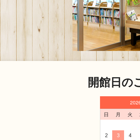
開館日の
20
日
月
火
2
3
4