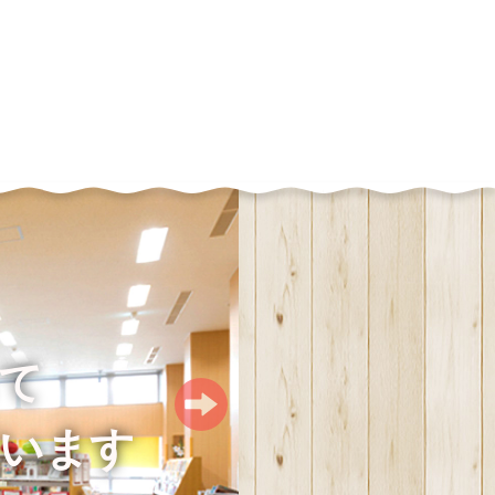
て
います