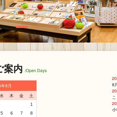
ご案内
/Open Days
20
8
26年8月
20
水
木
金
土
こ
20
1
小
5
6
7
8