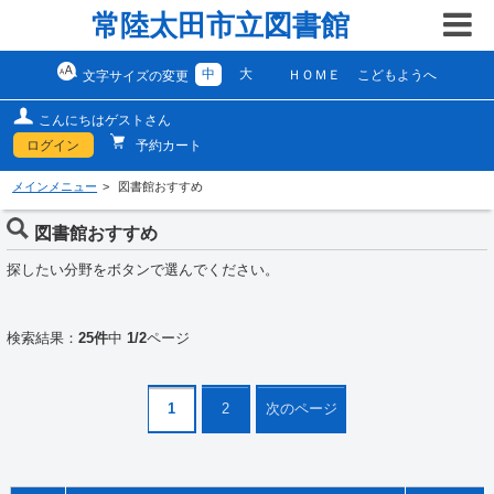
常陸太田市立図書館
中
大
ＨＯＭＥ
こどもようへ
文字サイズの変更
こんにちはゲストさん
ログイン
予約カート
メインメニュー
図書館おすすめ
図書館おすすめ
探したい分野をボタンで選んでください。
検索結果：
25件
中
1/2
ページ
1
2
次のページ