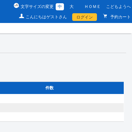
文字サイズの変更
中
大
ＨＯＭＥ
こどもようへ
こんにちはゲストさん
予約カート
ログイン
件数