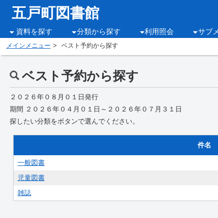
五戸町図書館
資料を探す
分類から探す
利用照会
サブ
メインメニュー
ベスト予約から探す
ベスト予約から探す
２０２６年０８月０１日発行
期間 ２０２６年０４月０１日～２０２６年０７月３１日
探したい分類をボタンで選んでください。
件名
一般図書
児童図書
雑誌