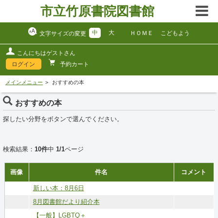
市立竹原書院図書館
中
大
ＨＯＭＥ
こどもよう
文字サイズの変更
こんにちはゲストさん
ログイン
予約カート
メインメニュー
おすすめの本
おすすめの本
探したい分野をボタンで選んでください。
検索結果：
10件
中
1/1
ページ
画像
件名
コメント
新しい本：8月6日
8月図書館だより紹介本
【一般】LGBTQ＋