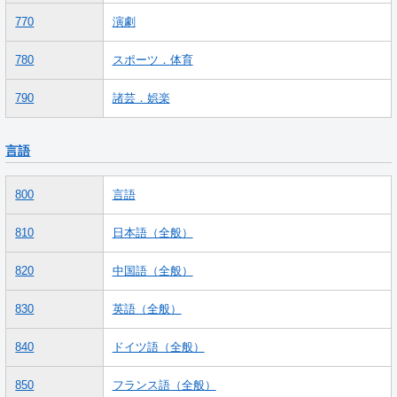
770
演劇
780
スポーツ．体育
790
諸芸．娯楽
言語
800
言語
810
日本語（全般）
820
中国語（全般）
830
英語（全般）
840
ドイツ語（全般）
850
フランス語（全般）