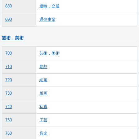
680
運輸．交通
690
通信事業
芸術．美術
700
芸術．美術
710
彫刻
720
絵画
730
版画
740
写真
750
工芸
760
音楽