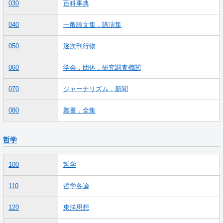
030
百科事典
040
一般論文集．講演集
050
逐次刊行物
060
学会．団体．研究調査機関
070
ジャーナリズム．新聞
080
叢書．全集
哲学
100
哲学
110
哲学各論
120
東洋思想