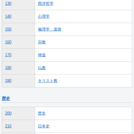
130
西洋哲学
140
心理学
150
倫理学．道徳
160
宗教
170
神道
180
仏教
190
キリスト教
歴史
200
歴史
210
日本史