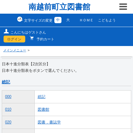
南越前町立図書館
中
大
ＨＯＭＥ
こどもよう
文字サイズの変更
こんにちはゲストさん
ログイン
予約カート
メインメニュー
日本十進分類表【2次区分】
日本十進分類表をボタンで選んでください。
総記
000
総記
010
図書館
020
図書．書誌学