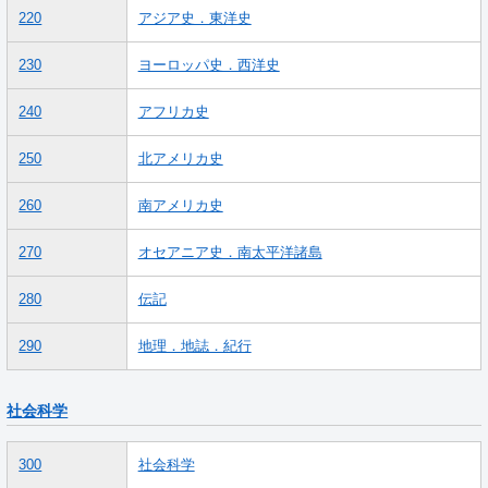
220
アジア史．東洋史
230
ヨーロッパ史．西洋史
240
アフリカ史
250
北アメリカ史
260
南アメリカ史
270
オセアニア史．南太平洋諸島
280
伝記
290
地理．地誌．紀行
社会科学
300
社会科学