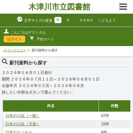
木津川市立図書館
中
大
ＨＯＭＥ
こどもよう
文字サイズの変更
こんにちはゲストさん
ログイン
予約カート
メインメニュー
新刊資料から探す
新刊資料から探す
２０２６年０８月０１日発行
期間 ２０２６年０７月１１日～２０２６年０８月０１日
出版年月 ２０２６年０２月～２０２６年０８月
探したい分類をボタンで選んでください。
件名
件数
日本の小説（一般）
57件
日本の小説（児童）
15件
日本のエッセイ
6件