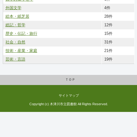
外国文学
4件
絵本・紙芝居
28件
総記・哲学
12件
歴史・伝記・旅行
15件
社会・自然
31件
技術・産業・家庭
21件
芸術・言語
19件
ＴＯＰ
サイトマップ
Copyright (c) 木津川市立図書館 All Rights Reserved.