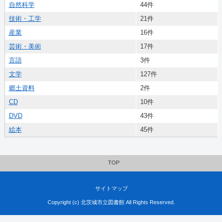
自然科学
44件
技術・工学
21件
産業
16件
芸術・美術
17件
言語
3件
文学
127件
郷土資料
2件
CD
10件
DVD
43件
絵本
45件
TOP
サイトマップ
Copyright (c) 北茨城市立図書館 All Rights Reserved.