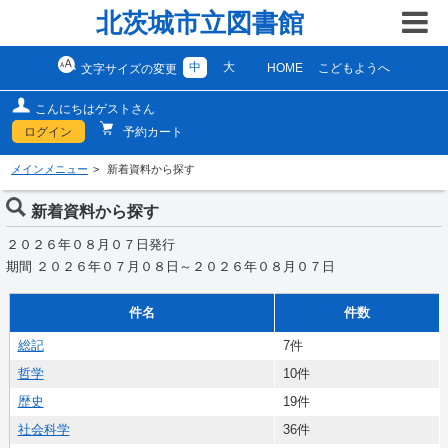
北茨城市立図書館
中
大
HOME
こどもようへ
文字サイズの変更
こんにちはゲストさん
ログイン
予約カート
メインメニュー
新着資料から探す
新着資料から探す
２０２６年０８月０７日発行
期間 ２０２６年０７月０８日～２０２６年０８月０７日
件名
件数
総記
7件
哲学
10件
歴史
19件
社会科学
36件