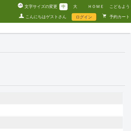
文字サイズの変更
中
大
ＨＯＭＥ
こどもよう
こんにちはゲストさん
予約カート
ログイン