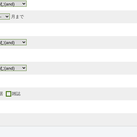
月まで
居
雑誌