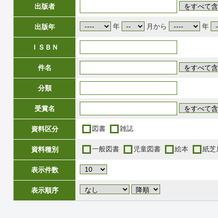
出版者
年
月から
年
出版年
ＩＳＢＮ
件名
分類
受賞名
図書
雑誌
資料区分
一般図書
児童図書
絵本
紙芝
資料種別
表示件数
表示順序