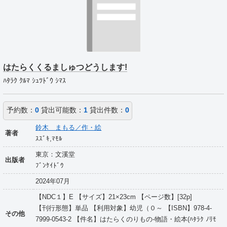
はたらくくるましゅつどうします!
ﾊﾀﾗｸ ｸﾙﾏ ｼｭﾂﾄﾞｳ ｼﾏｽ
予約数：
0
貸出可能数：
1
貸出件数：
0
鈴木 まもる／作・絵
著者
ｽｽﾞｷ,ﾏﾓﾙ
東京：文溪堂
出版者
ﾌﾞﾝｹｲﾄﾞｳ
2024年07月
【NDC１】E 【サイズ】21×23cm 【ページ数】[32p]
【刊行形態】単品 【利用対象】幼児（０～ 【ISBN】978-4-
その他
7999-0543-2 【件名】はたらくのりもの-物語・絵本(ﾊﾀﾗｸ ﾉﾘﾓ