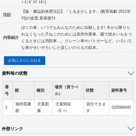
ﾉ-ﾓﾉｶﾞﾀﾘ ｴﾎﾝ)
【版・書誌的来歴注記】「くるまかします」(教育画劇 2011年
注記
刊)の改題,新装復刊
ぼくの車、いつでもみんなのために出動します! 木から降りら
れなくなった子ねこのためには高所作業車、園で焼きいもをつ
内容紹介
くるときには消防車…。クレーン車やパトカーなど、いろいろ
な車がせいぞろいした楽しいのりもの絵本。
お気に入りに入れる
資料毎の状態
番
場所（背ラベ
館
種別
状態
資料番号
号
ル）
御所図書
児童図
児童開架
貸出できま
1
020586640
館
書
（E ﾊ）
す
外部リンク