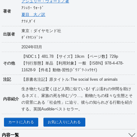
アシュリー・ウォード／著
ｱｼｭﾘｰ ｳｫｰﾄﾞ
著者
夏目 大／訳
ﾅﾂﾒ,ﾀﾞｲ
東京：ダイヤモンド社
出版者
ﾀﾞｲﾔﾓﾝﾄﾞｼｬ
2024年03月
【NDC１】481.78 【サイズ】19cm 【ページ数】729p
その他
【刊行形態】単品 【利用対象】一般 【ISBN】978-4-478-
11628-9 【件名】動物-習性(ﾄﾞｳﾌﾞﾂ-ｼｭｳｾｲ)
注記
【原書名注記】原タイトル:The social lives of animals
生き物たちは驚くほど人間に似ている! ずぶ濡れの仲間を助け
るネズミ、家族の死を悼むゾウ…。動物たちの様々な生態とそ
内容紹介
の背景にある「社会性」に迫り、彼らの知られざる行動を紹介
する。英国Audibleベストセラー。
カートに入れる
お気に入りに入れる
内容一覧