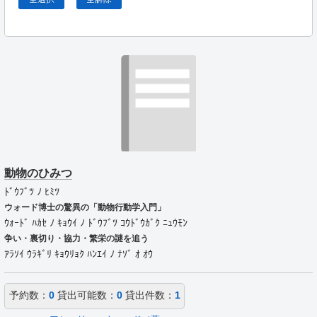
動物のひみつ
ﾄﾞｳﾌﾞﾂ ﾉ ﾋﾐﾂ
ウォード博士の驚異の「動物行動学入門」
ｳｫｰﾄﾞ ﾊｶｾ ﾉ ｷｮｳｲ ﾉ ﾄﾞｳﾌﾞﾂ ｺｳﾄﾞｳｶﾞｸ ﾆｭｳﾓﾝ
争い・裏切り・協力・繁栄の謎を追う
ｱﾗｿｲ ｳﾗｷﾞﾘ ｷｮｳﾘｮｸ ﾊﾝｴｲ ﾉ ﾅｿﾞ ｵ ｵｳ
予約数：
0
貸出可能数：
0
貸出件数：
1