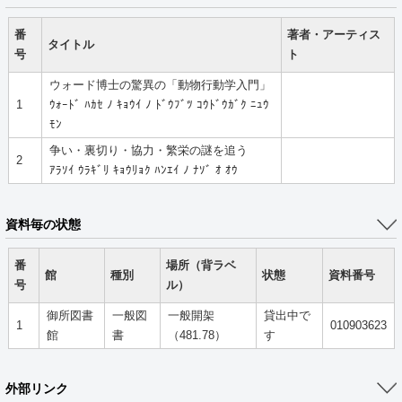
番
著者・アーティス
タイトル
号
ト
ウォード博士の驚異の「動物行動学入門」
1
ｳｫｰﾄﾞ ﾊｶｾ ﾉ ｷｮｳｲ ﾉ ﾄﾞｳﾌﾞﾂ ｺｳﾄﾞｳｶﾞｸ ﾆｭｳ
ﾓﾝ
争い・裏切り・協力・繁栄の謎を追う
2
ｱﾗｿｲ ｳﾗｷﾞﾘ ｷｮｳﾘｮｸ ﾊﾝｴｲ ﾉ ﾅｿﾞ ｵ ｵｳ
資料毎の状態
番
場所（背ラベ
館
種別
状態
資料番号
号
ル）
御所図書
一般図
一般開架
貸出中で
1
010903623
館
書
（481.78）
す
外部リンク