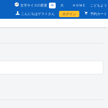
文字サイズの変更
中
大
ＨＯＭＥ
こどもよう
こんにちはゲストさん
予約カート
ログイン