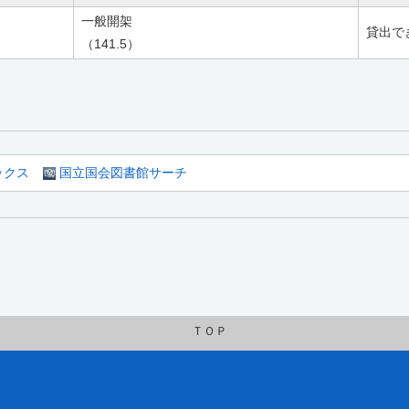
一般開架
貸出で
（141.5）
ックス
国立国会図書館サーチ
ＴＯＰ