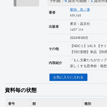
予約数：
0
貸出可能数：
1
貸出件
菊池 良／著
著者
ｷｸﾁ,ﾘｮｳ
東京：晶文社
出版者
ｼｮｳﾌﾞﾝｼｬ
2024年08月
【NDC１】141.5 【サ
その他
【刊行形態】単品 【利用対象】
「もし文豪たちがカップ
内容紹介
楽しくする思考術・発想
お気に入りに入れる
資料毎の状態
番号
館
種別