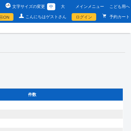
文字サイズの変更
中
大
メインメニュー
こども用へ
こんにちはゲストさん
予約カート
ログイン
示ON
件数