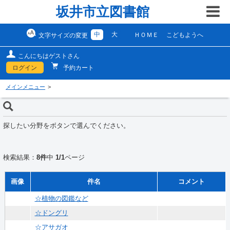
坂井市立図書館
中
大
ＨＯＭＥ
こどもようへ
文字サイズの変更
こんにちはゲストさん
ログイン
予約カート
メインメニュー
探したい分野をボタンで選んでください。
検索結果：
8件
中
1/1
ページ
画像
件名
コメント
☆植物の図鑑など
☆ドングリ
☆アサガオ